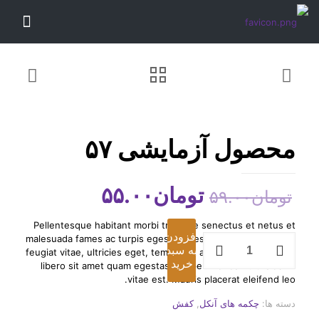
محصول آزمایشی ۵۷
قیمت
قیمت
تومان
۵۵.۰۰
تومان
۵۹.۰۰
اصلی
فعلی
Pellentesque habitant morbi tristique senectus et netus et
تومان۵۹.۰۰
تومان۵۵.۰۰
افزودن
محصول
malesuada fames ac turpis egestas. Vestibulum tortor quam,
به سبد
آزمایشی
بود.
است.
feugiat vitae, ultricies eget, tempor sit amet, ante. Donec eu
خرید
57
libero sit amet quam egestas semper. Aenean ultricies mi
عدد
vitae est. Mauris placerat eleifend leo.
دسته ها:
چکمه های آنکل
,
کفش